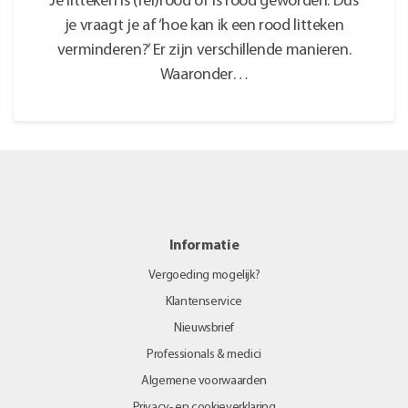
Je litteken is (fel)rood of is rood geworden. Dus
je vraagt je af ‘hoe kan ik een rood litteken
verminderen?’ Er zijn verschillende manieren.
Waaronder…
Informatie
Vergoeding mogelijk?
Klantenservice
Nieuwsbrief
Professionals & medici
Algemene voorwaarden
Privacy- en cookieverklaring