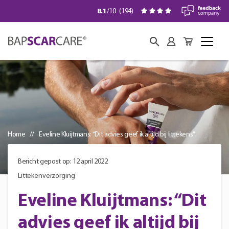
8.1
/10
(
194
)
Home
Eveline Kluijtmans: “Dit advies geef ik altijd bij littekens”
Bericht gepost op: 12 april 2022
Littekenverzorging
Eveline Kluijtmans: “Dit
advies geef ik altijd bij