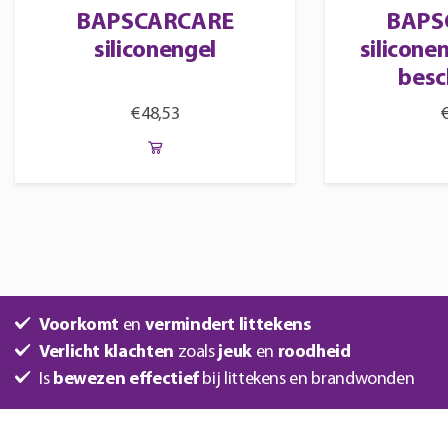
BAPSCARCARE
BAPS
siliconengel
silicone
besc
€
48,53
Voorkomt
en
vermindert littekens
Verlicht klachten
zoals
jeuk
en
roodheid
Is
bewezen effectief
bij littekens en brandwonden