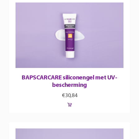
heeft
meerdere
variaties.
Deze
optie
kan
gekozen
worden
op
BAPSCARCARE siliconengel met UV-
de
bescherming
productpagina
€
30,84