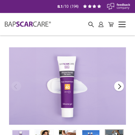
8.1
/10
(
194
)