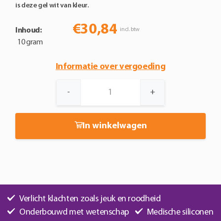
is deze gel wit van kleur.
€
30,84
Inhoud:
incl. btw
10 gram
Informatie over vergoeding
BAPSCARCARE
-
+
siliconengel
met
UV-
In winkelwagen
bescherming
aantal
Verlicht klachten zoals jeuk en roodheid
Onderbouwd met wetenschap
Medische siliconen