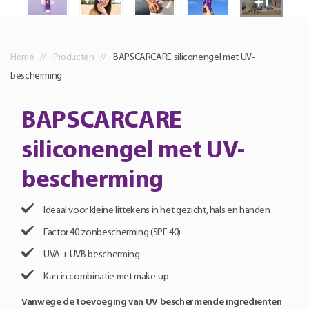
+1
Home
Producten
BAPSCARCARE siliconengel met UV-
bescherming
BAPSCARCARE
siliconengel met UV-
bescherming
Ideaal voor kleine littekens in het gezicht, hals en handen
Factor 40 zonbescherming (SPF 40)
UVA + UVB bescherming
Kan in combinatie met make-up
Vanwege de toevoeging van UV beschermende ingrediënten