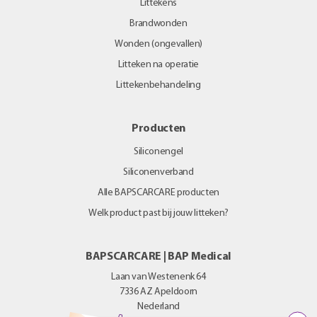
Littekens
Brandwonden
Wonden (ongevallen)
Litteken na operatie
Littekenbehandeling
Producten
Siliconengel
Siliconenverband
Alle BAPSCARCARE producten
Welk product past bij jouw litteken?
BAPSCARCARE | BAP Medical
Laan van Westenenk 64
7336 AZ
Apeldoorn
Nederland