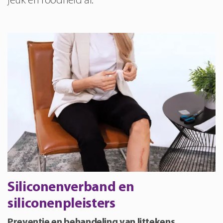
jeuk en roodheid af.
Siliconenverband en
siliconenpleisters
Preventie en behandeling van littekens