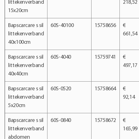
littekenverband
218,52
15x20cm
Bapscarcare s sil
60S-40100
15758656
€
littekenverband
661,54
40x100cm
Bapscarcare s sil
60S-4040
15759741
€
littekenverband
497,17
40x40cm
Bapscarcare s sil
60S-0520
15758664
€
littekenverband
92,14
5x20cm
Bapscarcare s sil
60S-0840
15758672
€
littekenverband
165,99
abdomen