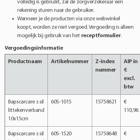
volledig is gebruikt, zal de zorgverzekeraar een
rekening sturen naar de gebruiker.
Wanneer je de producten via onze webwinkel
koopt, worden ze niet vergoed. Vergoeding is alleen
mogelijk bij gebruik van het
receptformulier
.
Vergoedingsinformatie
Productnaam
Artikelnummer
Z-index
AIP in
nummer
€
excl.
btw
Bapscarcare s sil
60S-1015
15758621
€
littekenverband
110,96
10x15cm
Bapscarcare s sil
60S-1520
15758648
€