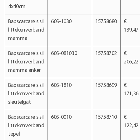
4x40cm
Bapscarcare s sil
60S-1030
15758680
€
littekenverband
139,47
mamma
Bapscarcare s sil
60S-081030
15758702
€
littekenverband
206,22
mamma anker
Bapscarcare s sil
60S-1810
15758699
€
littekenverband
171,36
sleutelgat
Bapscarcare s sil
60S-0010
15758710
€
littekenverband
122,42
tepel