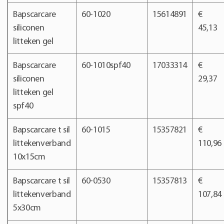
Bapscarcare
60-1020
15614891
€
siliconen
45,13
litteken gel
Bapscarcare
60-1010spf40
17033314
€
siliconen
29,37
litteken gel
spf40
Bapscarcare t sil
60-1015
15357821
€
littekenverband
110,96
10x15cm
Bapscarcare t sil
60-0530
15357813
€
littekenverband
107,84
5x30cm