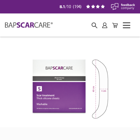
8.1
/10
(
194
)