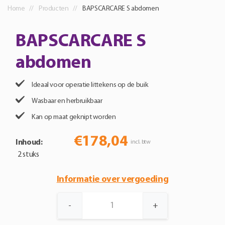
Home
Producten
BAPSCARCARE S abdomen
BAPSCARCARE S
abdomen
Ideaal voor operatie littekens op de buik
Wasbaar en herbruikbaar
Kan op maat geknipt worden
€
178,04
Inhoud:
incl. btw
2 stuks
Informatie over vergoeding
BAPSCARCARE
-
+
S
abdomen