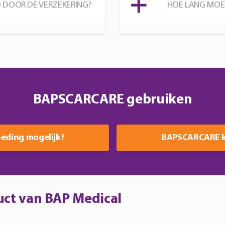
DOOR DE VERZEKERING?
HOE LANG MOET
worden
wo
op
o
de
de
productpagina
pr
BAPSCARCARE gebruiken
eding mogelijk?
BAPSCARCARE 
ct van BAP Medical