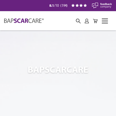
8.1
/10
(
194
)
BAPSCARCARE