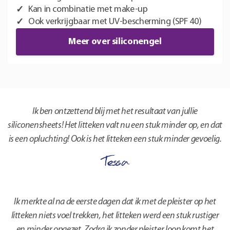
Kan in combinatie met make-up
Ook verkrijgbaar met UV-bescherming (SPF 40)
Meer over siliconengel
Ik ben ontzettend blij met het resultaat van jullie
siliconensheets! Het litteken valt nu een stuk minder op, en dat
is een opluchting! Ook is het litteken een stuk minder gevoelig.
Tessa
Ik merkte al na de eerste dagen dat ik met de pleister op het
litteken niets voel trekken, het litteken werd een stuk rustiger
en minder opgezet. Zodra ik zonder pleister loop komt het