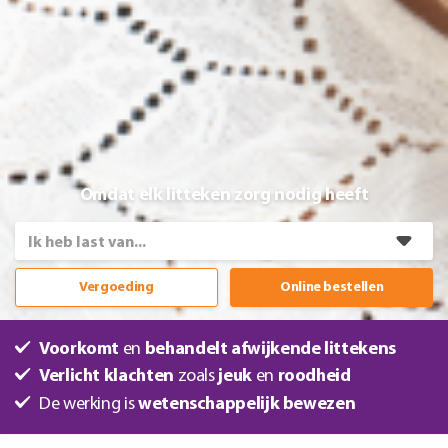
Omdat elk litteken zorg nodig heeft
Vergoeding
Online bestellen
Voorkomt
en
behandelt afwijkende littekens
Verlicht klachten
zoals
jeuk
en
roodheid
De werking is
wetenschappelijk bewezen