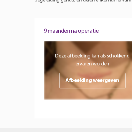
begeleiding gehad, en delen enkel hun ervar
9 maanden na operatie
Deze afbeelding kan als schokkend
ervaren worden
Afbeelding weergeven