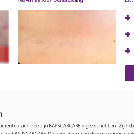
Na 4 maanden behandeling
Lit
n
nsumenten zien hoe zijn BAPSCARCARE ingezet hebben. Zij he