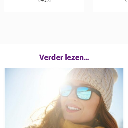
€
48,53
€
Verder lezen...