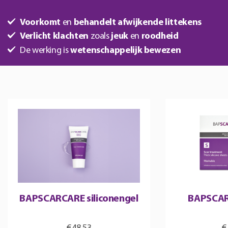
Voorkomt
en
behandelt afwijkende littekens
Verlicht klachten
zoals
jeuk
en
roodheid
De werking is
wetenschappelijk bewezen
BAPSCARCARE siliconengel
BAPSCAR