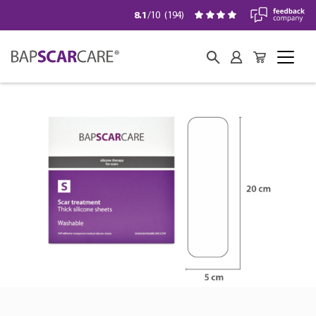
8.1
/10
(
194
)