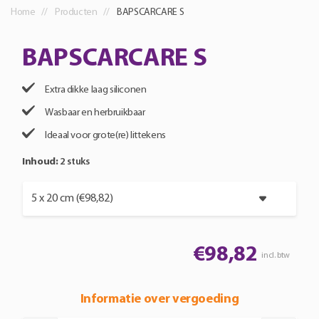
Home
Producten
BAPSCARCARE S
BAPSCARCARE S
Extra dikke laag siliconen
Wasbaar en herbruikbaar
Ideaal voor grote(re) littekens
Inhoud:
2 stuks
€
98,82
incl. btw
Informatie over vergoeding