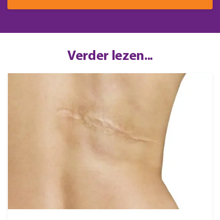
de
de
productpagina
productpagina
Verder lezen...