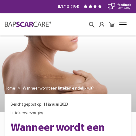
8.1
/10
(
194
)
Home
Wanneer wordt een litteken eindelijk wit?
Bericht gepost op: 11 januari 2023
Littekenverzorging
Wanneer wordt een